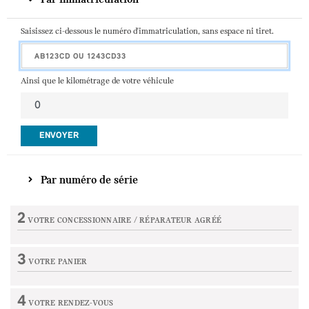
Saisissez ci-dessous le numéro d'immatriculation, sans espace ni tiret.
Ainsi que le kilométrage de votre véhicule
ENVOYER
Par numéro de série
2
VOTRE CONCESSIONNAIRE /
RÉPARATEUR AGRÉÉ
Etape non active
3
VOTRE PANIER
Etape non active
4
VOTRE RENDEZ-VOUS