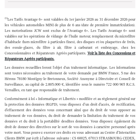
Etape non active
(1)
Les Tarifs Avantage 6+ sont valables du 1er janvier 2026 au 31 décembre 2026 pour
les véhicules automobiles MINI de plus de 6 ans (date de première immatriculation).
Les motorisations JCW sont exclus de l’Avantage 6+. Les Tarifs Avantage 6+ sont
valables sur les opérations de vidange de l’huile moteur, remplacement du microfiltre
d’habitacle (hors microfiltre à particules fines), des disques et/ou plaquettes de frein,
des essuie-glaces, du filtre à air, filtre à carburant et embrayage, chez les
Concessionnaires et Réparateurs Agréés participants.
Voir la liste des Concessions et
Réparateurs Agréés participants.
Les données recueillies feront l'objet d'un traitement informatique. Les informations
sont toutes nécessaires au traitement de votre demande par BMW France, 5 rue des
Hérons 78180 Montigny-le-Bretonneux, Société Anonyme à Directoire et Conseil de
Surveillance, au capital de 2.805.000 €, identifiée sous le numéro 722 000 965 R.C.S.
Versailles, en tant que responsable de traitement.
Conformément à loi « Informatique et Libertés » modifiée et au règlement général sur
la protection des données (RGPD), vous disposez d’un droit d’accès, de rectification,
d’effacement des données vous concernant ainsi que du droit de vous opposer au
traitement de vos données, du droit de demander la limitation du traitement de vos
données et du droit à la portabilité desdites données. Vous disposez également du
droit de donner des directives sur le sort de vos données à caractère personnel après
votre mort. Vous pouvez exercer ces droits en vous adressant au Centre d’Interaction
Clients BMW par écrit à l’adresse suivante : CS 60025, 67013 STRASBOURG CEDEX,