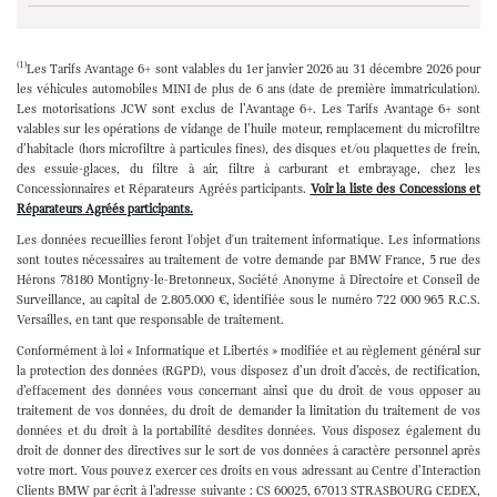
Etape non active
(1)
Les Tarifs Avantage 6+ sont valables du 1er janvier 2026 au 31 décembre 2026 pour
les véhicules automobiles MINI de plus de 6 ans (date de première immatriculation).
Les motorisations JCW sont exclus de l’Avantage 6+. Les Tarifs Avantage 6+ sont
valables sur les opérations de vidange de l’huile moteur, remplacement du microfiltre
d’habitacle (hors microfiltre à particules fines), des disques et/ou plaquettes de frein,
des essuie-glaces, du filtre à air, filtre à carburant et embrayage, chez les
Concessionnaires et Réparateurs Agréés participants.
Voir la liste des Concessions et
Réparateurs Agréés participants.
Les données recueillies feront l'objet d'un traitement informatique. Les informations
sont toutes nécessaires au traitement de votre demande par BMW France, 5 rue des
Hérons 78180 Montigny-le-Bretonneux, Société Anonyme à Directoire et Conseil de
Surveillance, au capital de 2.805.000 €, identifiée sous le numéro 722 000 965 R.C.S.
Versailles, en tant que responsable de traitement.
Conformément à loi « Informatique et Libertés » modifiée et au règlement général sur
la protection des données (RGPD), vous disposez d’un droit d’accès, de rectification,
d’effacement des données vous concernant ainsi que du droit de vous opposer au
traitement de vos données, du droit de demander la limitation du traitement de vos
données et du droit à la portabilité desdites données. Vous disposez également du
droit de donner des directives sur le sort de vos données à caractère personnel après
votre mort. Vous pouvez exercer ces droits en vous adressant au Centre d’Interaction
Clients BMW par écrit à l’adresse suivante : CS 60025, 67013 STRASBOURG CEDEX,