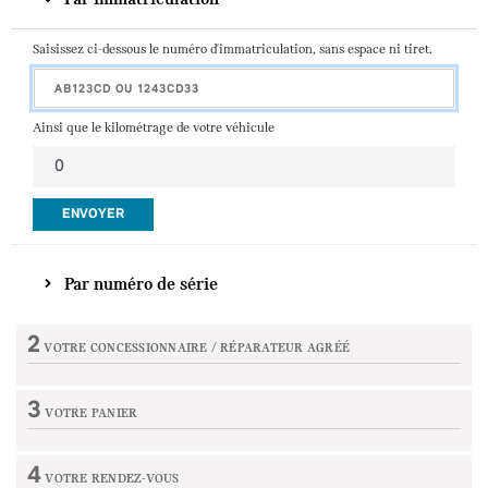
Saisissez ci-dessous le numéro d'immatriculation, sans espace ni tiret.
Ainsi que le kilométrage de votre véhicule
ENVOYER
Par numéro de série
2
VOTRE CONCESSIONNAIRE /
RÉPARATEUR AGRÉÉ
Etape non active
3
VOTRE PANIER
Etape non active
4
VOTRE RENDEZ-VOUS