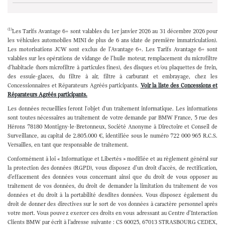
Etape non active
(1)
Les Tarifs Avantage 6+ sont valables du 1er janvier 2026 au 31 décembre 2026 pour
les véhicules automobiles MINI de plus de 6 ans (date de première immatriculation).
Les motorisations JCW sont exclus de l’Avantage 6+. Les Tarifs Avantage 6+ sont
valables sur les opérations de vidange de l’huile moteur, remplacement du microfiltre
d’habitacle (hors microfiltre à particules fines), des disques et/ou plaquettes de frein,
des essuie-glaces, du filtre à air, filtre à carburant et embrayage, chez les
Concessionnaires et Réparateurs Agréés participants.
Voir la liste des Concessions et
Réparateurs Agréés participants.
Les données recueillies feront l'objet d'un traitement informatique. Les informations
sont toutes nécessaires au traitement de votre demande par BMW France, 5 rue des
Hérons 78180 Montigny-le-Bretonneux, Société Anonyme à Directoire et Conseil de
Surveillance, au capital de 2.805.000 €, identifiée sous le numéro 722 000 965 R.C.S.
Versailles, en tant que responsable de traitement.
Conformément à loi « Informatique et Libertés » modifiée et au règlement général sur
la protection des données (RGPD), vous disposez d’un droit d’accès, de rectification,
d’effacement des données vous concernant ainsi que du droit de vous opposer au
traitement de vos données, du droit de demander la limitation du traitement de vos
données et du droit à la portabilité desdites données. Vous disposez également du
droit de donner des directives sur le sort de vos données à caractère personnel après
votre mort. Vous pouvez exercer ces droits en vous adressant au Centre d’Interaction
Clients BMW par écrit à l’adresse suivante : CS 60025, 67013 STRASBOURG CEDEX,