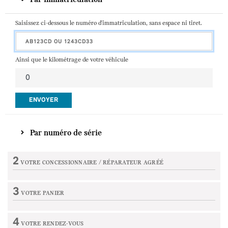
Saisissez ci-dessous le numéro d'immatriculation, sans espace ni tiret.
Ainsi que le kilométrage de votre véhicule
ENVOYER
Par numéro de série
2
VOTRE CONCESSIONNAIRE /
RÉPARATEUR AGRÉÉ
Etape non active
3
VOTRE PANIER
Etape non active
4
VOTRE RENDEZ-VOUS