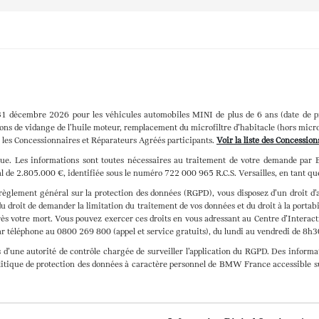
 31 décembre 2026 pour les véhicules automobiles MINI de plus de 6 ans (date de p
ons de vidange de l’huile moteur, remplacement du microfiltre d’habitacle (hors microfi
ez les Concessionnaires et Réparateurs Agréés participants.
Voir la liste des Concessio
atique. Les informations sont toutes nécessaires au traitement de votre demande 
al de 2.805.000 €, identifiée sous le numéro 722 000 965 R.C.S. Versailles, en tant qu
èglement général sur la protection des données (RGPD), vous disposez d’un droit d’
u droit de demander la limitation du traitement de vos données et du droit à la porta
près votre mort. Vous pouvez exercer ces droits en vous adressant au Centre d’Intera
téléphone au 0800 269 800 (appel et service gratuits), du lundi au vendredi de 8h3
s d’une autorité de contrôle chargée de surveiller l’application du RGPD. Des infor
olitique de protection des données à caractère personnel de BMW France accessible