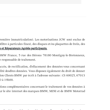
remière immatriculation). Les motorisations JCW sont exclus de
ltre à particules fines), des disques et/ou plaquettes de frein, des
ns et Réparateurs Agréés participants.
par BMW France, 5 rue des Hérons 78180 Montigny-le-Bretonneux,
e responsable de traitement.
accès, de rectification, d’effacement des données vous concernant
bilité desdites données. Vous disposez également du droit de donner
ction Clients BMW par écrit à l’adresse suivante : CS 60025, 67013
0 à 19h00.
mations complémentaires concernant le traitement de vos données à
 sur le site internet des marques BMW, MINI et de BMW Motorrad