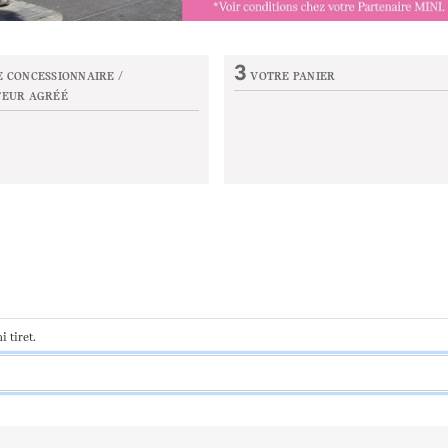
de votre véhicule de plus de 6 ans. Voir conditions en concession.
3
 CONCESSIONNAIRE /
VOTRE PANIER
TEUR AGRÉÉ
Etape non active
on active
 tiret.