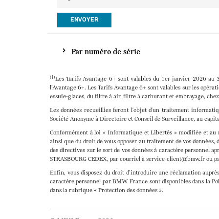
ENVOYER
Par numéro de série
(1)
Les Tarifs Avantage 6+ sont valables du 1er janvier 2026 au
l’Avantage 6+. Les Tarifs Avantage 6+ sont valables sur les opérati
essuie-glaces, du filtre à air, filtre à carburant et embrayage, ch
Les données recueillies feront l'objet d'un traitement inform
Société Anonyme à Directoire et Conseil de Surveillance, au capit
Conformément à loi « Informatique et Libertés » modifiée et au r
ainsi que du droit de vous opposer au traitement de vos données, d
des directives sur le sort de vos données à caractère personnel a
STRASBOURG CEDEX, par courriel à service-client@bmw.fr ou par 
Enfin, vous disposez du droit d’introduire une réclamation auprè
caractère personnel par BMW France sont disponibles dans la P
dans la rubrique « Protection des données ».