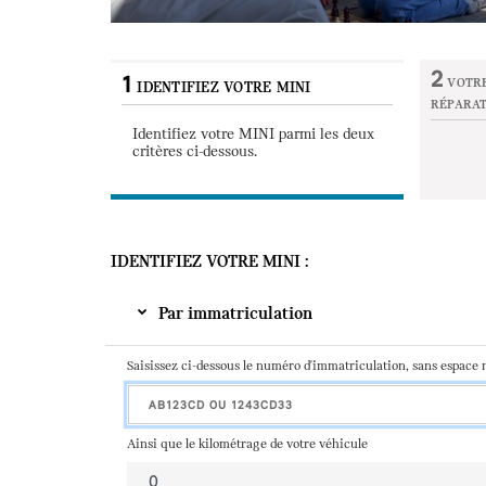
Tarifs avantages 6+ : 30% sur les principales opérations 
2
1
VOTRE
IDENTIFIEZ VOTRE MINI
RÉPARA
Identifiez votre MINI parmi les deux
Etape n
critères ci-
dessous
.
IDENTIFIEZ VOTRE MINI
Par immatriculation
Saisissez ci-dessous le numéro d'immatriculation, sans espace ni
Ainsi que le kilométrage de votre véhicule